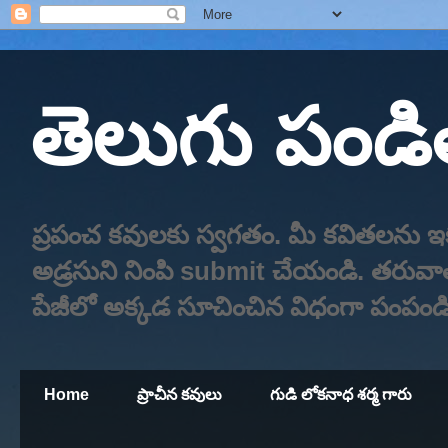
తెలుగు పండ
ప్రపంచ కవులకు స్వగతం. మీ కవితలను ఇక
అడ్రసుని నింపి submit చేయండి. తరువాత
పేజీలో అక్కడ సూచించిన విధంగా పంపండి
Home
ప్రాచీన కవులు
గుడి లోకనాధ శర్మ గారు