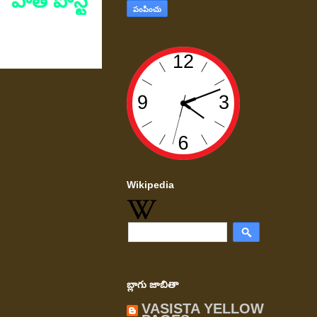
పాత పోస్ట్
Wikipedia
బ్లాగు జాబితా
VASISTA YELLOW