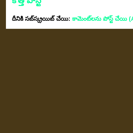
కొత్త పోస్ట్
దీనికి సబ్‌స్క్రయిబ్ చేయి:
కామెంట్‌లను పోస్ట్ చేయి 