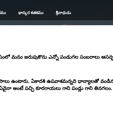
కము
భాస్కర శతకము
శ్రీనాధుడు
సంలో మనం జరుపుకొను ఎన్నో పండుగల సంబరాలు ఆసన్న
వాసాలు ఉంటారు. ఏకాదశి ఉపవాశమన్నది ధాన్యాలతో వండి
వి ఏవైనా అంటే పచ్చి కూరగాయలు గాని పండ్లు గాని తినగల