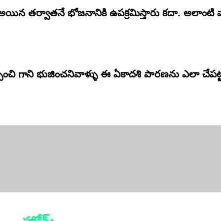
యిన తర్వాతనే భోజనానికి ఉపక్రమిస్తారు కదా. అలాంటి వ
ంచి గాని భుజించనివాళ్ళు ఈ ఏకాదశి పారణను ఎలా చేపట్ట