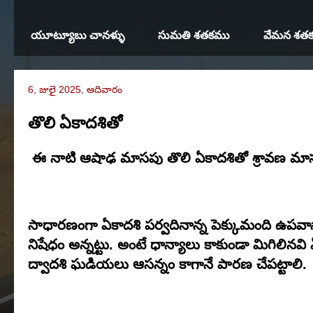
యూట్యూబు చానళ్ళు
సుమతి శతకము
వేమన శత
6, జులై 2025, ఆదివారం
తొలి ఏకాదశితో
ఈ నాటి ఆషాఢ మాసపు తొలి ఏకాదశితో శ్రావణ మా
సాధారణంగా ఏకాదశి పర్వదినాన్న పెక్కుమంది ఉప
నిషేధం అన్నట్టు. అంటే ధాన్యాలు కాకుండా మిగిలిన
ద్వాదశి ఘడియలు ఆసన్నం కాగానే పారణ చేపట్టాలి.