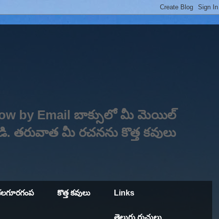
low by Email బాక్సులో మీ మెయిల్
ండి. తరువాత మీ రచనను కొత్త కవులు
కలగూరగంప
కొత్త కవులు
Links
తెలుగు రుచులు