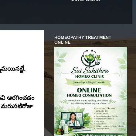
HOMEOPATHY TREATMENT
ONLINE
మయినట్టే.
నవి ఆరగించడం
ం. మరుసటిరోజు