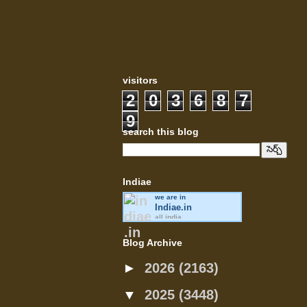
visitors
2
0
3
6
8
7
9
search this blog
Indiae
we are in
Indiae
.in
all india
Blog Archive
►
2026
(2163)
▼
2025
(3448)