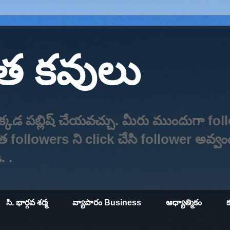
ిత కవులు
్కడ పబ్లిష్ చేయవచ్చు. మీరు ముందుగా fol
 followers ని click చేసి follower అవ్వ
. .
సి. భార్గవ శర్మ
వ్యాపారం Business
ఆధ్యాత్మికం