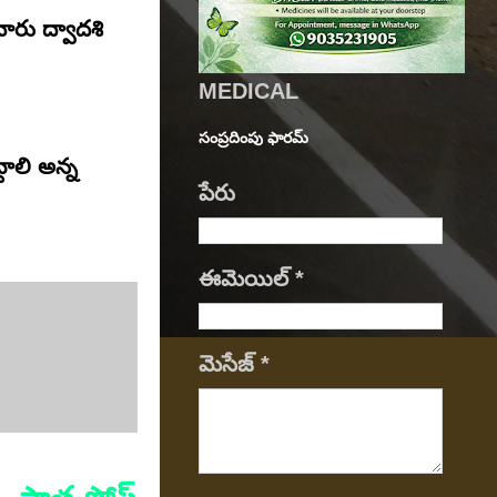
ారు ద్వాదశి
MEDICAL
సంప్రదింపు ఫారమ్
ాలి అన్న
పేరు
ఈమెయిల్‌
*
మెసేజ్‌
*