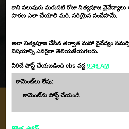
కాని పలువురు మరుసటి రోజు నిత్యపూజ నైవేద్యాలు అ
పారణ ఎలా చేయాలి మరి. సరియైన సందేహమే.
అలా నిత్యపూజ చేసిన తర్వాత మహా నైవేద్యం సమర్పి
విషయాన్ని ఎవరైనా తెలియజేయగలరు.
వీరిచే పోస్ట్ చేయబడింది
cbs
వద్ద
9:46 AM
కామెంట్‌లు లేవు:
కామెంట్‌ను పోస్ట్ చేయండి